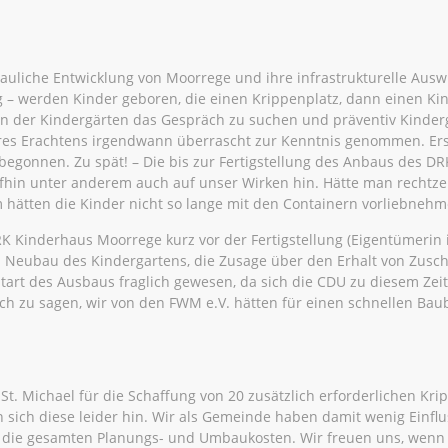
auliche Entwicklung von Moorrege und ihre infrastrukturelle Aus
g – werden Kinder geboren, die einen Krippenplatz, dann einen Ki
gern der Kindergärten das Gespräch zu suchen und präventiv Kind
res Erachtens irgendwann überrascht zur Kenntnis genommen. Ers
gonnen. Zu spät! – Die bis zur Fertigstellung des Anbaus des DR
fhin unter anderem auch auf unser Wirken hin. Hätte man rechtze
 hätten die Kinder nicht so lange mit den Containern vorliebneh
K Kinderhaus Moorrege kurz vor der Fertigstellung (Eigentümerin 
n Neubau des Kindergartens, die Zusage über den Erhalt von Zusc
 Start des Ausbaus fraglich gewesen, da sich die CDU zu diesem Ze
h zu sagen, wir von den FWM e.V. hätten für einen schnellen Bau
. Michael für die Schaffung von 20 zusätzlich erforderlichen Krip
 sich diese leider hin. Wir als Gemeinde haben damit wenig Einflu
r die gesamten Planungs- und Umbaukosten. Wir freuen uns, wenn 