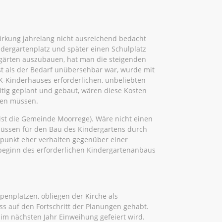
wirkung jahrelang nicht ausreichend bedacht
ndergartenplatz und später einen Schulplatz
ergärten auszubauen, hat man die steigenden
t als der Bedarf unübersehbar war, wurde mit
K-Kinderhauses erforderlichen, unbeliebten
itig geplant und gebaut, wären diese Kosten
men müssen.
ist die Gemeinde Moorrege). Wäre nicht einen
hüssen für den Bau des Kindergartens durch
itpunkt eher verhalten gegenüber einer
beginn des erforderlichen Kindergartenanbaus
penplätzen, obliegen der Kirche als
ss auf den Fortschritt der Planungen gehabt.
im nächsten Jahr Einweihung gefeiert wird.