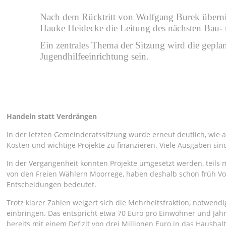
Nach dem Rücktritt von Wolfgang Burek überni
Hauke Heidecke die Leitung des nächsten Bau-
Ein zentrales Thema der Sitzung wird die gepla
Jugendhilfeeinrichtung sein.
Handeln statt Verdrängen
In der letzten Gemeinderatssitzung wurde erneut deutlich, wie 
Kosten und wichtige Projekte zu finanzieren. Viele Ausgaben s
In der Vergangenheit konnten Projekte umgesetzt werden, teils 
von den Freien Wählern Moorrege, haben deshalb schon früh V
Entscheidungen bedeutet.
Trotz klarer Zahlen weigert sich die Mehrheitsfraktion, notw
einbringen. Das entspricht etwa 70 Euro pro Einwohner und Jahr
bereits mit einem Defizit von drei Millionen Euro in das Haushalt