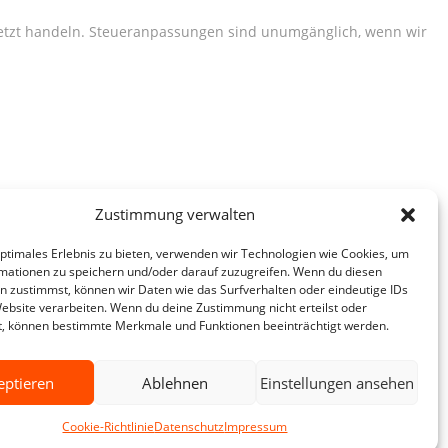
 jetzt handeln. Steueranpassungen sind unumgänglich, wenn wir
Zustimmung verwalten
optimales Erlebnis zu bieten, verwenden wir Technologien wie Cookies, um
mationen zu speichern und/oder darauf zuzugreifen. Wenn du diesen
t klaren Entscheidungen statt leeren Ankündigungen.
n zustimmst, können wir Daten wie das Surfverhalten oder eindeutige IDs
Website verarbeiten. Wenn du deine Zustimmung nicht erteilst oder
t, können bestimmte Merkmale und Funktionen beeinträchtigt werden.
eptieren
Ablehnen
Einstellungen ansehen
Cookie-Richtlinie
Datenschutz
Impressum