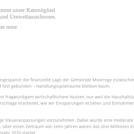
mmt unser Ratsmitglied
 und Umweltausschusses.
nte neue
angespannt die finanzielle Lage der Gemeinde Moorrege inzwischen 
ind fest gebunden – Handlungsspielräume bleiben kaum.
mit fragwürdigem wirtschaftlichem Nutzen, nur weil die Haushaltsl
orschläge erarbeitet, wie wir Einsparungen erzielen und Einnah
endige Steueranpassungen vorzunehmen. Dabei würde eine moderate
, über einen Zeitraum von zehn Jahren wären das drei Millionen 
sjahr 2026 startet.