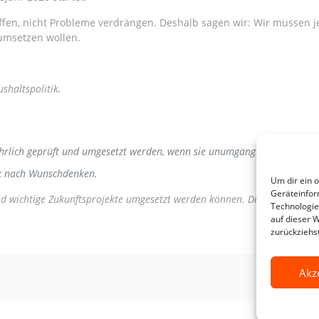
haffen, nicht Probleme verdrängen. Deshalb sagen wir: Wir müssen
umsetzen wollen.
shaltspolitik.
.
lich geprüft und umgesetzt werden
, wenn sie unumgänglich sind.
itik nach Wunschdenken.
Um dir ein 
Geräteinfor
und wichtige Zukunftsprojekte umgesetzt werden können. Das geht nur mi
Technologie
auf dieser 
zurückziehs
Akz