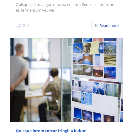
Quisque justo augue ut urna eu eros. Sed id elit tincidunt
et, fermentum vel, wisi.
211
Read more
Quisque lorem tortor fringilla bulum