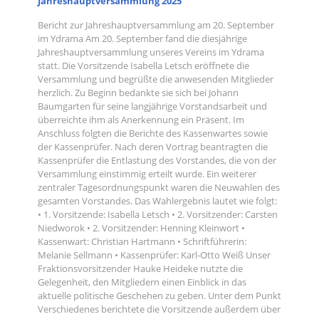
Jahreshauptversammlung 2025
Bericht zur Jahreshauptversammlung am 20. September
im Ydrama Am 20. September fand die diesjährige
Jahreshauptversammlung unseres Vereins im Ydrama
statt. Die Vorsitzende Isabella Letsch eröffnete die
Versammlung und begrüßte die anwesenden Mitglieder
herzlich. Zu Beginn bedankte sie sich bei Johann
Baumgarten für seine langjährige Vorstandsarbeit und
überreichte ihm als Anerkennung ein Präsent. Im
Anschluss folgten die Berichte des Kassenwartes sowie
der Kassenprüfer. Nach deren Vortrag beantragten die
Kassenprüfer die Entlastung des Vorstandes, die von der
Versammlung einstimmig erteilt wurde. Ein weiterer
zentraler Tagesordnungspunkt waren die Neuwahlen des
gesamten Vorstandes. Das Wahlergebnis lautet wie folgt:
• 1. Vorsitzende: Isabella Letsch • 2. Vorsitzender: Carsten
Niedworok • 2. Vorsitzender: Henning Kleinwort •
Kassenwart: Christian Hartmann • Schriftführerin:
Melanie Sellmann • Kassenprüfer: Karl-Otto Weiß Unser
Fraktionsvorsitzender Hauke Heideke nutzte die
Gelegenheit, den Mitgliedern einen Einblick in das
aktuelle politische Geschehen zu geben. Unter dem Punkt
Verschiedenes berichtete die Vorsitzende außerdem über