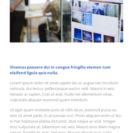
Vivamus posuere dui in congue fringilla elemen tum
eleifend ligula quis nulla.
Lorem ipsum dolor sit amet sapien leo ac augue nec tincidunt
vehicula, dui lectus, pellentesque auctor velit. Mauris in wisi.
Aenean ac sapien. Cras ut erat. Nulla nec elementum vitae,
vulputate aliquam euismod quam interdum.
Ut eget quam molestie justo at nibh lacus, euismod purus eu
sem sit amet pede. In accumsan orci. Proin aliquam enim ut leo.
In hac habitasse platea dictumst. Duis neque ac erat. Integer
eros vulputate at, bibendum vel, wisi. Mauris eros diam magna
neque, fringilla et, erat. Sed eros. Mauris aliquet quis, justo.