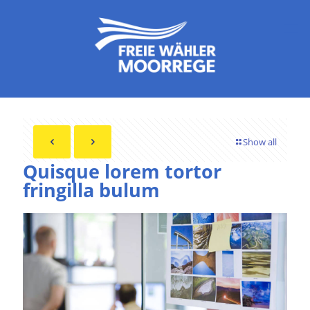
Show all
Quisque lorem tortor
fringilla bulum