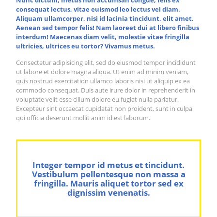
consequat lectus, vitae euismod leo lectus vel diam.
Aliquam ullamcorper, nisi id lacinia tincidunt, elit amet.
Aenean sed tempor felis! Nam laoreet dui at libero finibus
interdum! Maecenas diam velit, molestie vitae fringilla
ultricies, ultrices eu tortor? Vivamus metus.
Consectetur adipisicing elit, sed do eiusmod tempor incididunt
ut labore et dolore magna aliqua. Ut enim ad minim veniam,
quis nostrud exercitation ullamco laboris nisi ut aliquip ex ea
commodo consequat. Duis aute irure dolor in reprehenderit in
voluptate velit esse cillum dolore eu fugiat nulla pariatur.
Excepteur sint occaecat cupidatat non proident, sunt in culpa
qui officia deserunt mollit anim id est laborum.
Integer tempor id metus et tincidunt.
Vestibulum pellentesque non massa a
fringilla. Mauris aliquet tortor sed ex
dignissim venenatis.