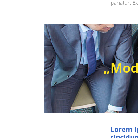
pariatur. E
„Modi
Lorem i
tincidun