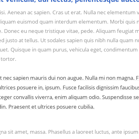
isi. Aenean ac sapien. Cras ut erat. Nulla nec elementum v
aliquam euismod quam interdum elementum. Morbi quis nul
. Donec eu neque tristique vitae, pede. Aliquam feugiat m
ed justo at tellus. Ut sodales sapien quis nibh nulla quam n
liquet. Quisque in quam purus, vehicula eget, condimentu
 tortor.
t nec sapien mauris dui non augue. Nulla mi non magna. 
ultrices posuere in, ipsum. Fusce facilisis dignissim faucibus
nteger convallis viverra, enim aliquam odio. Suspendisse 
udin. Praesent et ultrices posuere cubilia.
a sit amet, massa. Phasellus a laoreet luctus, ante ipsum