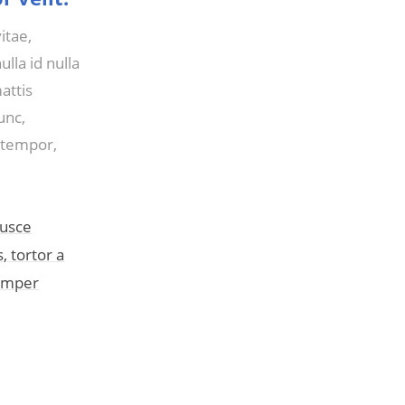
itae,
la id nulla
attis
unc,
m tempor,
Fusce
, tortor a
semper