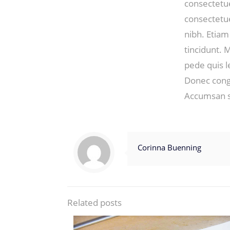
consectetue
consectetu
nibh. Etiam
tincidunt.
pede quis l
Donec congu
Accumsan s
Corinna Buenning
Related posts