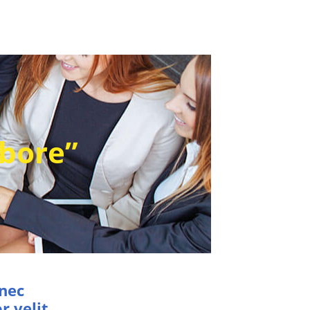
abore”
 nec
r velit.