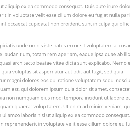
i ut aliquip ex ea commodo consequat. Duis aute irure dolor
it in voluptate velit esse cillum dolore eu fugiat nulla pari
int occaecat cupidatat non proident, sunt in culpa qui offi
.
piciatis unde omnis iste natus error sit voluptatem accus
 laudan tium, totam rem aperiam, eaque ipsa quae ab ill
t quasi architecto beatae vitae dicta sunt explicabo. Nemo
quia voluptas sit aspernatur aut odit aut fugit, sed quia
ur magni dolores eos qui ratione voluptatem sequi nesci
uam est, qui dolorem ipsum quia dolor sit amet, consectet
quia non numquam eius modi tempora incidunt ut labore et
quam quaerat volup tatem. Ut enim ad minim veniam, qu
n ullamco laboris nisi ut aliquip ex ea commodo consequat
 in reprehenderit in voluptate velit esse cillum dolore eu fu