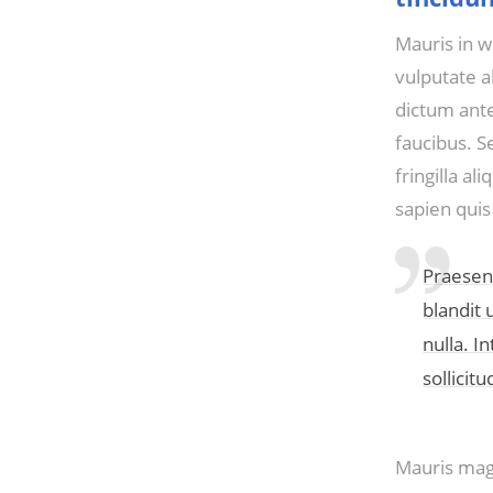
Mauris in w
vulputate 
dictum ante
faucibus. S
fringilla a
sapien quis
Praesen
blandit 
nulla. I
sollicit
Mauris magn