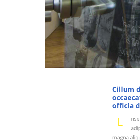
Cillum d
occaecat
officia 
L
nse
adi
magna aliq