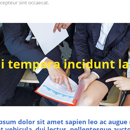
xcepteur sint occaecat.
 tempora incidunt l
psum dolor sit amet sapien leo ac augue
t vehicula, dui lectus, pellentesque aucto