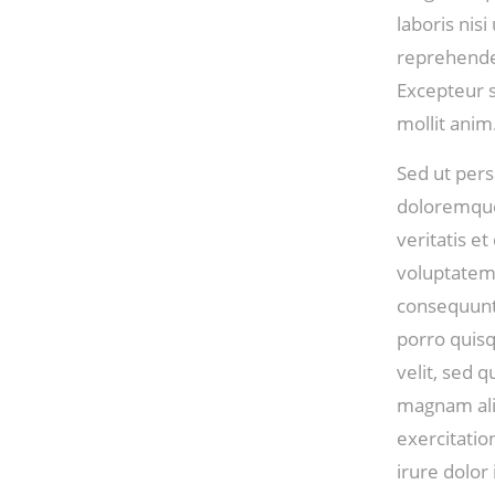
laboris nis
reprehender
Excepteur s
mollit anim
Sed ut pers
doloremque
veritatis e
voluptatem 
consequunt
porro quisq
velit, sed 
magnam ali
exercitatio
irure dolor