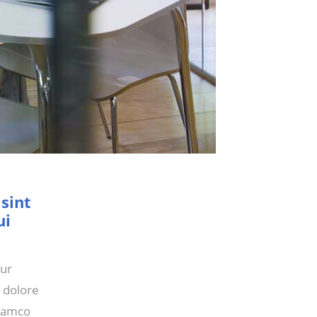
 sint
ui
tur
t dolore
llamco