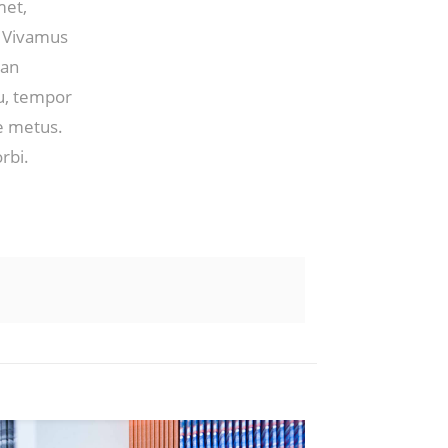
met,
. Vivamus
san
u, tempor
ae metus.
rbi.