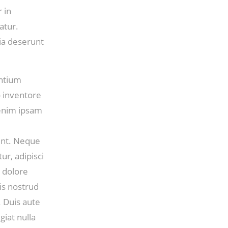
 in
atur.
cia deserunt
antium
o inventore
 enim ipsam
unt. Neque
ur, adipisci
 dolore
is nostrud
. Duis aute
giat nulla