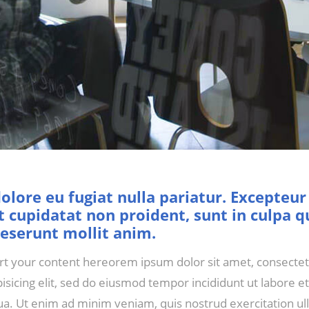
olore eu fugiat nulla pariatur. Excepteur
 cupidatat non proident, sunt in culpa q
deserunt mollit anim.
rt your content hereorem ipsum dolor sit amet, consecte
pisicing elit, sed do eiusmod tempor incididunt ut labore e
ua. Ut enim ad minim veniam, quis nostrud exercitation u