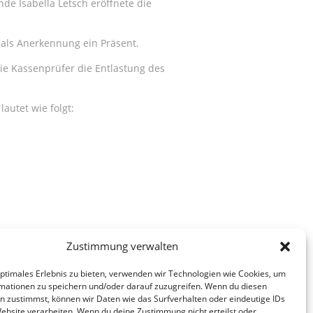
de Isabella Letsch eröffnete die
 als Anerkennung ein Präsent.
ie Kassenprüfer die Entlastung des
utet wie folgt:
Zustimmung verwalten
lle politische Geschehen zu geben.
optimales Erlebnis zu bieten, verwenden wir Technologien wie Cookies, um
mationen zu speichern und/oder darauf zuzugreifen. Wenn du diesen
n zustimmst, können wir Daten wie das Surfverhalten oder eindeutige IDs
Website verarbeiten. Wenn du deine Zustimmung nicht erteilst oder