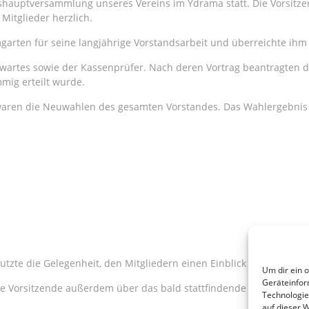
shauptversammlung unseres Vereins im Ydrama statt. Die Vorsitzen
itglieder herzlich.
garten für seine langjährige Vorstandsarbeit und überreichte ihm
nwartes sowie der Kassenprüfer. Nach deren Vortrag beantragten d
mig erteilt wurde.
aren die Neuwahlen des gesamten Vorstandes. Das Wahlergebnis la
tzte die Gelegenheit, den Mitgliedern einen Einblick in das aktue
Um dir ein 
Geräteinfor
e Vorsitzende außerdem über das bald stattfindende Familienfest.
Technologie
auf dieser 